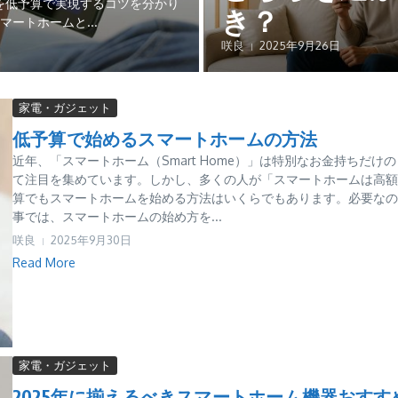
を低予算で実現するコツを分かり
き？
ートホームと...
咲良
2025年9月26日
家電・ガジェット
低予算で始めるスマートホームの方法
近年、「スマートホーム（Smart Home）」は特別なお金持ちだ
て注目を集めています。しかし、多くの人が「スマートホームは高額
算でもスマートホームを始める方法はいくらでもあります。必要なの
事では、スマートホームの始め方を...
咲良
2025年9月30日
Read More
家電・ガジェット
2025年に揃えるべきスマートホーム機器おすす