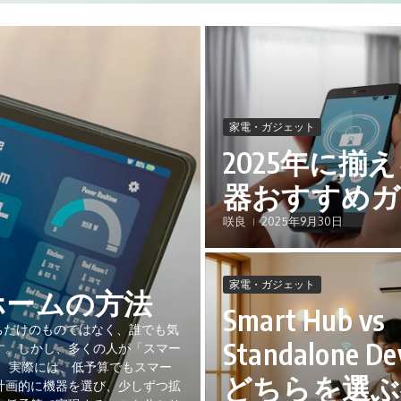
家電・ガジェット
2025年に
器おすすめガ
咲良
2025年9月30日
家電・ガジェット
ホームの方法
Smart Hub vs
持ちだけのものではなく、誰でも気
Standalone Dev
す。しかし、多くの人が「スマー
 実際には、低予算でもスマー
どちらを選ぶ
計画的に機器を選び、少しずつ拡