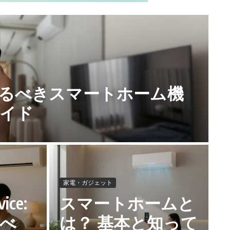
揃えるべきスマートホーム機
イド
家電・ガジェット
ice:
スマートホームと
べ
は？ 基本と知って