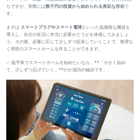
ちですが、実際には
数千円の投資から始められる身近な存在
で
す。
まずは
スマートプラグやスマート電球
といった低価格な機器を
導入し、自分の生活に本当に必要かどうかを体感してみましょ
う。その後、必要に応じて少しずつ拡張していくことで、無理な
く理想のスマートホームを作ることができます。
✅ 低予算でスマートホームを始めたいなら、**「小さく始め
て、少しずつ広げていく」**のが成功の秘訣です。